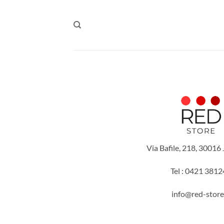
Salta
ai
contenuti
Via Bafile, 218, 30016
Tel : 0421 381
info@red-store.