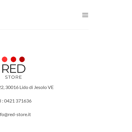
22, 30016 Lido di Jesolo VE
l : 0421 371636
nfo@red-store.it