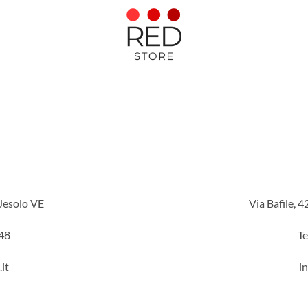
 Jesolo VE
Via Bafile, 4
248
Te
it
i