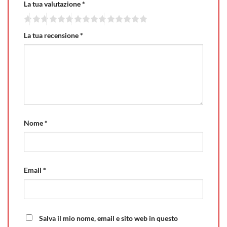
La tua valutazione
*
La tua recensione
*
Nome
*
Email
*
Salva il mio nome, email e sito web in questo