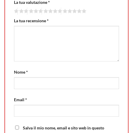
La tua valutazione
*
La tua recensione
*
Nome
*
Email
*
Salva il mio nome, email e sito web in questo