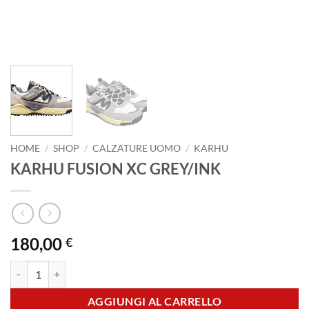
HOME
/
SHOP
/
CALZATURE UOMO
/
KARHU
KARHU FUSION XC GREY/INK
180,00
€
KARHU FUSION XC GREY/INK quantità
AGGIUNGI AL CARRELLO